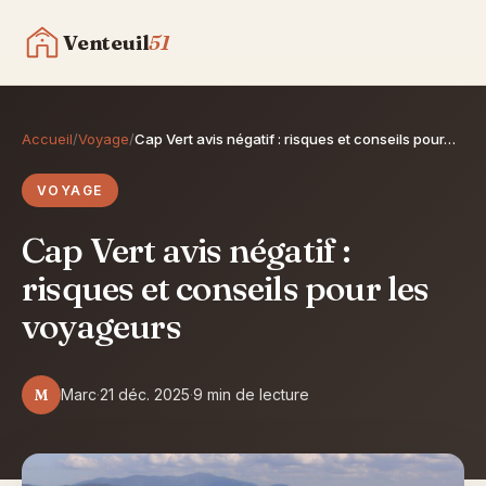
Venteuil
51
Gastronomie
Accueil
/
Voyage
/
Cap Vert avis négatif : risques et conseils pour…
VOYAGE
Voyage
Cap Vert avis négatif :
Maison & Déco
risques et conseils pour les
voyageurs
Contact
Découvrir le blog
M
Marc
·
21 déc. 2025
·
9 min de lecture