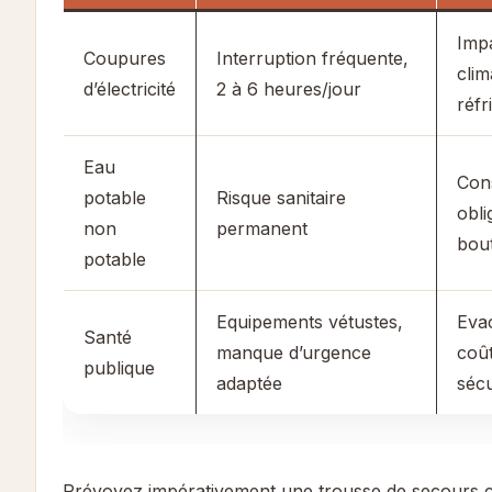
Impa
Coupures
Interruption fréquente,
clim
d’électricité
2 à 6 heures/jour
réfr
Eau
Con
potable
Risque sanitaire
obli
non
permanent
bout
potable
Equipements vétustes,
Eva
Santé
manque d’urgence
coût
publique
adaptée
sécu
Prévoyez impérativement une trousse de secours c