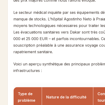
des prix majorés comme nous l’avons évoqué.
Le secteur médical inquiète par ses équipements d
manque de stocks. L’hôpital Agostinho Neto à Prai
moyens technologiques nécessaires pour traiter le
Les évacuations sanitaires vers Dakar sont très coû
000 et 25 000 EUR – et parfois incontournables. C
souscription préalable à une assurance voyage cou
rapatriement sanitaire.
Voici un aperçu synthétique des principaux problèm
infrastructures :
Type de
Con
Nature de la difficulté
problème
tou