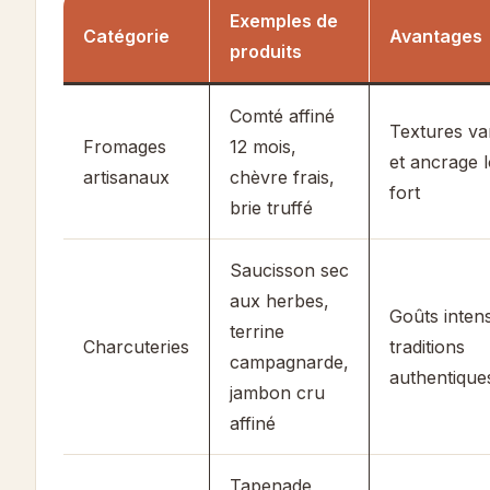
Exemples de
Catégorie
Avantages
produits
Comté affiné
Textures va
Fromages
12 mois,
et ancrage l
artisanaux
chèvre frais,
fort
brie truffé
Saucisson sec
aux herbes,
Goûts inten
terrine
Charcuteries
traditions
campagnarde,
authentique
jambon cru
affiné
Tapenade