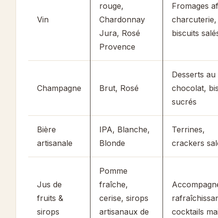
rouge,
Fromages af
Vin
Chardonnay
charcuterie,
Jura, Rosé
biscuits salé
Provence
Desserts au
Champagne
Brut, Rosé
chocolat, bi
sucrés
Bière
IPA, Blanche,
Terrines,
artisanale
Blonde
crackers sal
Pomme
Jus de
fraîche,
Accompagn
fruits &
cerise, sirops
rafraîchissan
sirops
artisanaux de
cocktails ma