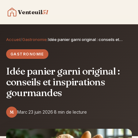
Venteuil
51
Gastronomie
Accueil
/
Gastronomie
/
Idée panier garni original : conseils et…
GASTRONOMIE
Voyage
Idée panier garni original :
Maison & Déco
conseils et inspirations
gourmandes
Contact
Découvrir le blog
M
Marc
·
23 juin 2026
·
8 min de lecture