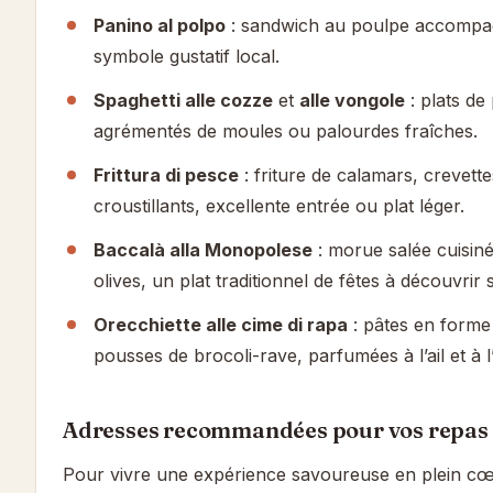
Panino al polpo
: sandwich au poulpe accompag
symbole gustatif local.
Spaghetti alle cozze
et
alle vongole
: plats de
agrémentés de moules ou palourdes fraîches.
Frittura di pesce
: friture de calamars, crevette
croustillants, excellente entrée ou plat léger.
Baccalà alla Monopolese
: morue salée cuisin
olives, un plat traditionnel de fêtes à découvrir 
Orecchiette alle cime di rapa
: pâtes en forme 
pousses de brocoli-rave, parfumées à l’ail et à l’
Adresses recommandées pour vos repas
Pour vivre une expérience savoureuse en plein c