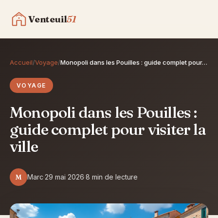
Venteuil
51
Gastronomie
Accueil
/
Voyage
/
Monopoli dans les Pouilles : guide complet pour…
VOYAGE
Voyage
Monopoli dans les Pouilles :
Maison & Déco
guide complet pour visiter la
ville
Contact
Découvrir le blog
M
Marc
·
29 mai 2026
·
8 min de lecture