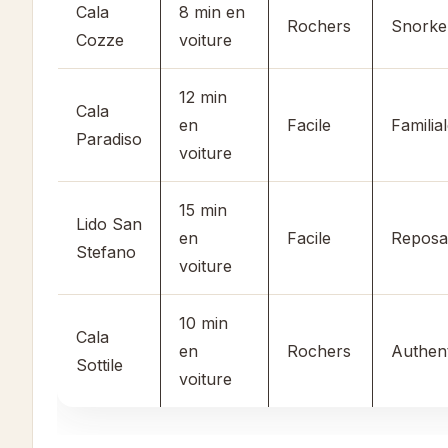
Cala
8 min en
Rochers
Snorke
Cozze
voiture
12 min
Cala
en
Facile
Familia
Paradiso
voiture
15 min
Lido San
en
Facile
Reposa
Stefano
voiture
10 min
Cala
en
Rochers
Authen
Sottile
voiture