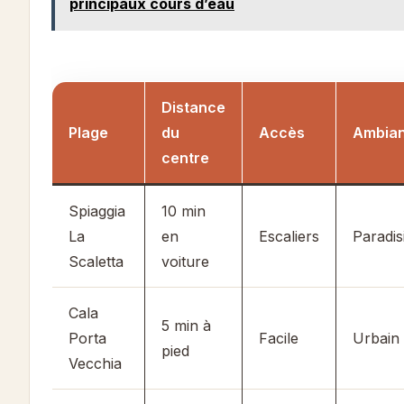
principaux cours d’eau
Distance
Plage
du
Accès
Ambia
centre
Spiaggia
10 min
La
en
Escaliers
Paradis
Scaletta
voiture
Cala
5 min à
Porta
Facile
Urbain
pied
Vecchia